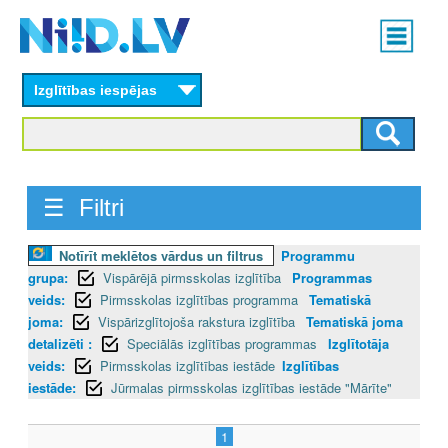
Skip
Main
to
menu
N
main
content
Izglītības iespējas
I
I
D
☰ Filtri
.
Notīrīt meklētos vārdus un filtrus
Programmu
L
grupa:
Vispārējā pirmsskolas izglītība
Programmas
V
veids:
Pirmsskolas izglītības programma
Tematiskā
joma:
Vispārizglītojoša rakstura izglītība
Tematiskā joma
detalizēti :
Speciālās izglītības programmas
Izglītotāja
veids:
Pirmsskolas izglītības iestāde
Izglītības
iestāde:
Jūrmalas pirmsskolas izglītības iestāde "Mārīte"
1