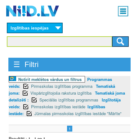
Skip
Main
to
menu
N
main
content
Izglītības iespējas
I
I
D
☰ Filtri
.
Notīrīt meklētos vārdus un filtrus
Programmas
L
veids:
Pirmsskolas izglītības programma
Tematiskā
V
joma:
Vispārizglītojoša rakstura izglītība
Tematiskā joma
detalizēti :
Speciālās izglītības programmas
Izglītotāja
veids:
Pirmsskolas izglītības iestāde
Izglītības
iestāde:
Jūrmalas pirmsskolas izglītības iestāde "Mārīte"
1
Rezultāti : 1 - 1 no 1