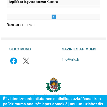
Izglītības ieguves forma:
Klātiene
1
Rezultāti : 1 - 1 no 1
SEKO MUMS
SAZINIES AR MUMS
info@niid.lv
Šī vietne izmanto sīkdatnes statistikas uzkrāšanai, kas
palīdz mums analizēt lapas apmeklējumu un uzlabot tās