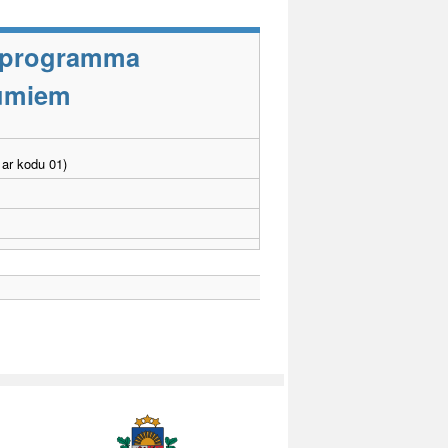
s programma
jumiem
ar kodu 01)