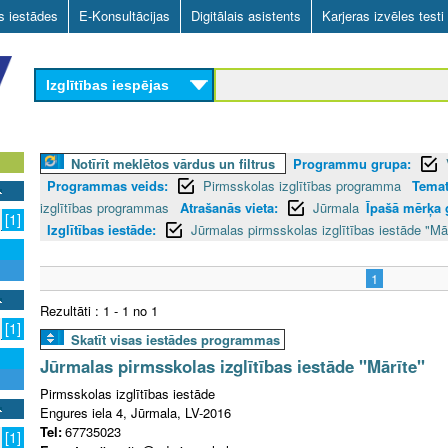
Skip
as iestādes
E-Konsultācijas
Digitālais asistents
Karjeras izvēles testi
to
main
Izglītības iespējas
content
Notīrīt meklētos vārdus un filtrus
Programmu grupa:
Programmas veids:
Pirmsskolas izglītības programma
Temat
izglītības programmas
Atrašanās vieta:
Jūrmala
Īpašā mērķa 
[1]
Izglītības iestāde:
Jūrmalas pirmsskolas izglītības iestāde "Mā
1
Rezultāti : 1 - 1 no 1
[1]
Skatīt visas iestādes programmas
Jūrmalas pirmsskolas izglītības iestāde "Mārīte"
Pirmsskolas izglītības iestāde
Engures iela 4, Jūrmala, LV-2016
Tel:
67735023
[1]