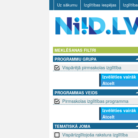
Uz sākumu
Izglītības iespējas
Izglītīb
N
I
MEKLĒŠANAS FILTRI
PROGRAMMU GRUPA
I
Vispārējā pirmsskolas izglītība
D
Izvēlēties vairāk
Atcelt
.
PROGRAMMAS VEIDS
L
Pirmsskolas izglītības programma
V
Izvēlēties vairāk
Atcelt
TEMATISKĀ JOMA
Vispārizglītojoša rakstura izglītība