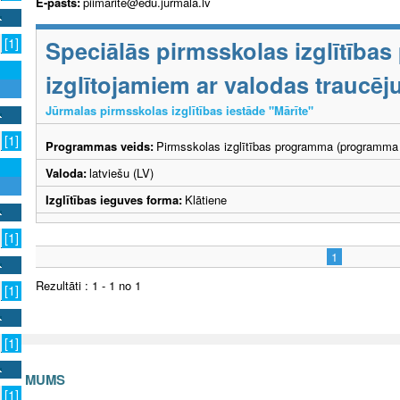
E-pasts:
piimarite@edu.jurmala.lv
Speciālās pirmsskolas izglītība
[1]
izglītojamiem ar valodas traucē
Jūrmalas pirmsskolas izglītības iestāde "Mārīte"
[1]
Programmas veids:
Pirmsskolas izglītības programma (programma 
Valoda:
latviešu (LV)
Izglītības ieguves forma:
Klātiene
[1]
1
Rezultāti : 1 - 1 no 1
[1]
[1]
S AR MUMS
[1]