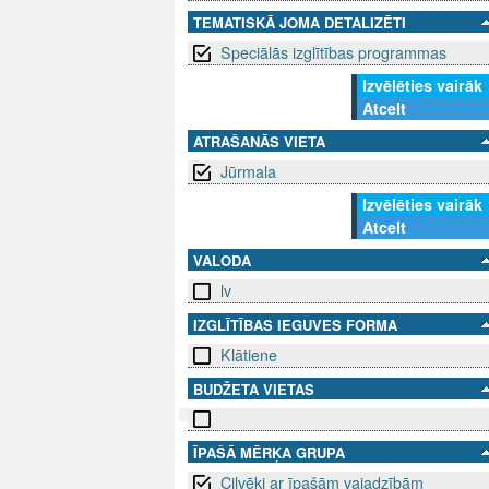
TEMATISKĀ JOMA DETALIZĒTI
Speciālās izglītības programmas
Izvēlēties vairāk
Atcelt
ATRAŠANĀS VIETA
Jūrmala
Izvēlēties vairāk
Atcelt
VALODA
lv
IZGLĪTĪBAS IEGUVES FORMA
Klātiene
BUDŽETA VIETAS
ĪPAŠĀ MĒRĶA GRUPA
SEKO MUMS
SAZINIE
Cilvēki ar īpašām vajadzībām