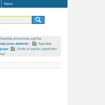
Raksti
Vispārējā pirmsskolas izglītība
iskā joma detalizēti :
Speciālās
grupa:
Cilvēki ar īpašām vajadzībām
rīte"