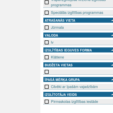
programmas
Speciālās izglītības programmas
ATRAŠANĀS VIETA
Jūrmala
VALODA
lv
IZGLĪTĪBAS IEGUVES FORMA
Klātiene
BUDŽETA VIETAS
ĪPAŠĀ MĒRĶA GRUPA
Cilvēki ar īpašām vajadzībām
IZGLĪTOTĀJA VEIDS
Pirmsskolas izglītības iestāde