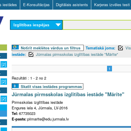
Skip
as iestādes
E-Konsultācijas
Digitālais asistents
Karjeras izvēles testi
to
main
Izglītības iespējas
content
Notīrīt meklētos vārdus un filtrus
Tematiskā joma:
Vis
iestāde:
Jūrmalas pirmsskolas izglītības iestāde "Mārīte"
[2]
1
Rezultāti : 1 - 2 no 2
[2]
Skatīt visas iestādes programmas
Jūrmalas pirmsskolas izglītības iestāde "Mārīte"
[2]
Pirmsskolas izglītības iestāde
Engures iela 4, Jūrmala, LV-2016
Tel:
67735023
E-pasts:
piimarite@edu.jurmala.lv