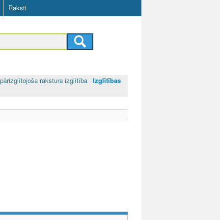
Raksti
pārizglītojoša rakstura izglītība
Izglītības