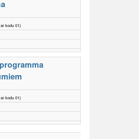
ma
ar kodu 01)
s programma
jumiem
ar kodu 01)