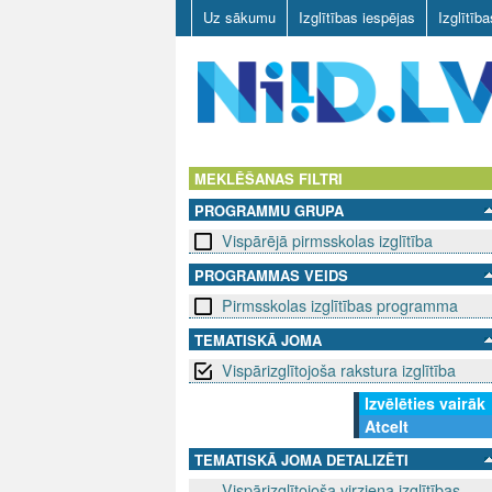
Uz sākumu
Izglītības iespējas
Izglītīb
N
I
MEKLĒŠANAS FILTRI
PROGRAMMU GRUPA
I
Vispārējā pirmsskolas izglītība
D
PROGRAMMAS VEIDS
Pirmsskolas izglītības programma
.
TEMATISKĀ JOMA
L
Vispārizglītojoša rakstura izglītība
V
Izvēlēties vairāk
Atcelt
TEMATISKĀ JOMA DETALIZĒTI
Vispārizglītojoša virziena izglītības