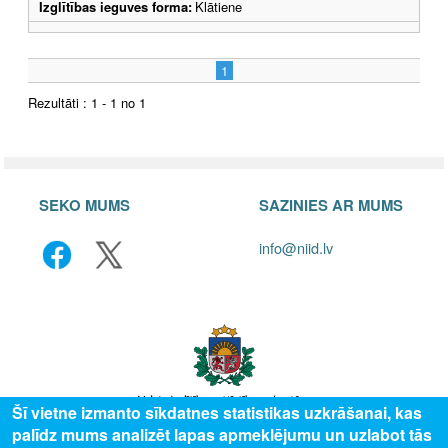
Izglītības ieguves forma:
Klātiene
1
Rezultāti : 1 - 1 no 1
SEKO MUMS
SAZINIES AR MUMS
info@niid.lv
Šī vietne izmanto sīkdatnes statistikas uzkrāšanai, kas
palīdz mums analizēt lapas apmeklējumu un uzlabot tās