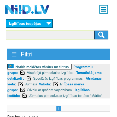
Skip
Main
to
menu
N
main
content
Izglītības iespējas
I
I
D
☰ Filtri
.
Notīrīt meklētos vārdus un filtrus
Programmu
L
grupa:
Vispārējā pirmsskolas izglītība
Tematiskā joma
V
detalizēti :
Speciālās izglītības programmas
Atrašanās
vieta:
Jūrmala
Valoda:
lv
Īpašā mērķa
grupa:
Cilvēki ar īpašām vajadzībām
Izglītības
iestāde:
Jūrmalas pirmsskolas izglītības iestāde "Mārīte"
1
Rezultāti : 1 - 1 no 1