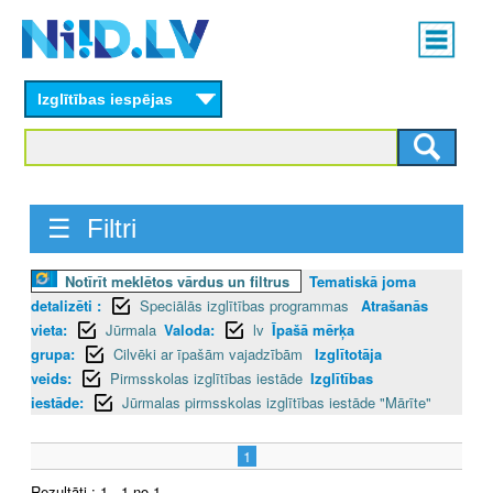
Skip
Main
to
menu
N
main
content
Izglītības iespējas
I
I
D
☰ Filtri
.
Notīrīt meklētos vārdus un filtrus
Tematiskā joma
L
detalizēti :
Speciālās izglītības programmas
Atrašanās
V
vieta:
Jūrmala
Valoda:
lv
Īpašā mērķa
grupa:
Cilvēki ar īpašām vajadzībām
Izglītotāja
veids:
Pirmsskolas izglītības iestāde
Izglītības
iestāde:
Jūrmalas pirmsskolas izglītības iestāde "Mārīte"
1
Rezultāti : 1 - 1 no 1