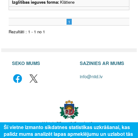
Izglītības ieguves forma:
Klātiene
1
Rezultāti : 1 - 1 no 1
SEKO MUMS
SAZINIES AR MUMS
info@niid.lv
Šī vietne izmanto sīkdatnes statistikas uzkrāšanai, kas
palīdz mums analizēt lapas apmeklējumu un uzlabot tās