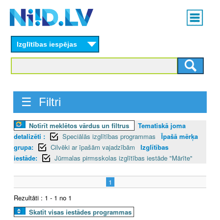
Skip
Main
to
menu
N
main
content
Izglītības iespējas
I
I
D
☰ Filtri
.
Notīrīt meklētos vārdus un filtrus
Tematiskā joma
L
detalizēti :
Speciālās izglītības programmas
Īpašā mērķa
V
grupa:
Cilvēki ar īpašām vajadzībām
Izglītības
iestāde:
Jūrmalas pirmsskolas izglītības iestāde "Mārīte"
1
Rezultāti : 1 - 1 no 1
Skatīt visas iestādes programmas