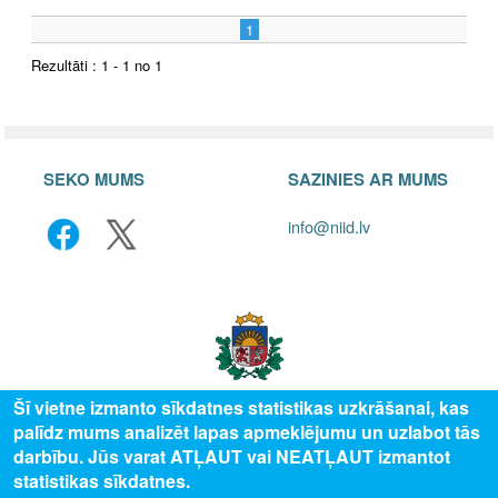
1
Rezultāti : 1 - 1 no 1
SEKO MUMS
SAZINIES AR MUMS
info@niid.lv
Šī vietne izmanto sīkdatnes statistikas uzkrāšanai, kas
palīdz mums analizēt lapas apmeklējumu un uzlabot tās
© 2025 Valsts izglītības attīstības aģentūra, publicētā satura visas tiesības
darbību. Jūs varat ATĻAUT vai NEATĻAUT izmantot
aizsargātas.
statistikas sīkdatnes.