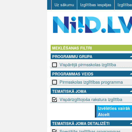
Uz sākumu
Izglītības iespējas
Izglītīb
N
I
MEKLĒŠANAS FILTRI
PROGRAMMU GRUPA
I
Vispārējā pirmsskolas izglītība
D
PROGRAMMAS VEIDS
Pirmsskolas izglītības programma
.
TEMATISKĀ JOMA
L
Vispārizglītojoša rakstura izglītība
V
Izvēlēties vairāk
Atcelt
TEMATISKĀ JOMA DETALIZĒTI
Speciālās izglītības programmas