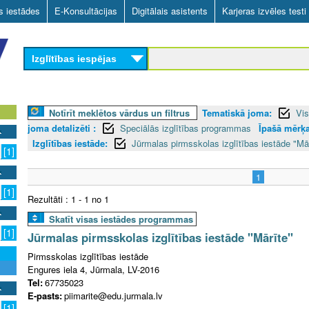
Skip
as iestādes
E-Konsultācijas
Digitālais asistents
Karjeras izvēles testi
to
main
Izglītības iespējas
content
Notīrīt meklētos vārdus un filtrus
Tematiskā joma:
Vis
joma detalizēti :
Speciālās izglītības programmas
Īpašā mērķa
Izglītības iestāde:
Jūrmalas pirmsskolas izglītības iestāde "Mā
[1]
1
[1]
Rezultāti : 1 - 1 no 1
Skatīt visas iestādes programmas
[1]
Jūrmalas pirmsskolas izglītības iestāde "Mārīte"
Pirmsskolas izglītības iestāde
Engures iela 4, Jūrmala, LV-2016
Tel:
67735023
E-pasts:
piimarite@edu.jurmala.lv
[1]