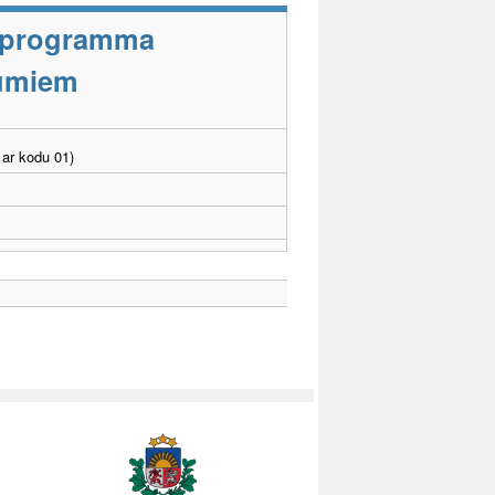
s programma
jumiem
ar kodu 01)