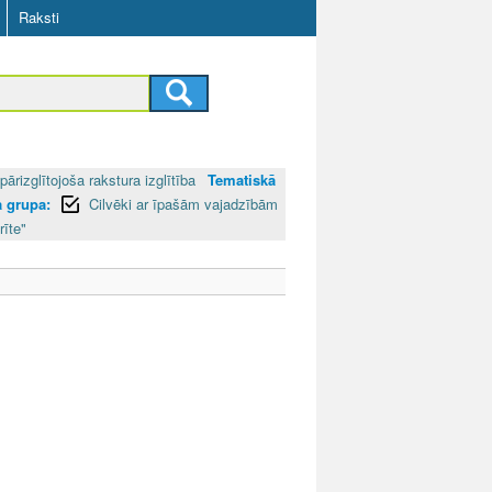
Raksti
pārizglītojoša rakstura izglītība
Tematiskā
 grupa:
Cilvēki ar īpašām vajadzībām
rīte"