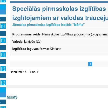
Speciālās pirmsskolas izglītība
izglītojamiem ar valodas traucē
Jūrmalas pirmsskolas izglītības iestāde "Mārīte"
[1]
Programmas veids:
Pirmsskolas izglītības programma (programma 
[1]
Valoda:
latviešu (LV)
Izglītības ieguves forma:
Klātiene
[1]
1
[1]
Rezultāti : 1 - 1 no 1
[1]
S AR MUMS
v