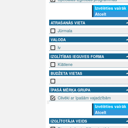
Izvēlēties vairāk
Atcelt
ATRAŠANĀS VIETA
Jūrmala
VALODA
lv
IZGLĪTĪBAS IEGUVES FORMA
Klātiene
BUDŽETA VIETAS
ĪPAŠĀ MĒRĶA GRUPA
Cilvēki ar īpašām vajadzībām
Izvēlēties vairāk
Atcelt
SEKO MUMS
SAZINIE
IZGLĪTOTĀJA VEIDS
info@niid.l