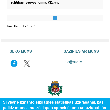
Izglītības ieguves forma:
Klātiene
1
Rezultāti : 1 - 1 no 1
SEKO MUMS
SAZINIES AR MUMS
info@niid.lv
Šī vietne izmanto sīkdatnes statistikas uzkrāšanai, kas
palīdz mums analizēt lapas apmeklējumu un uzlabot tās