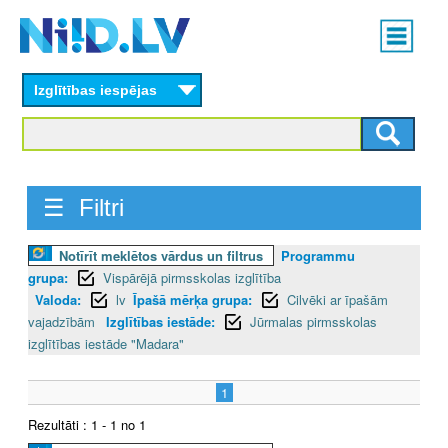
Skip
Main
to
menu
N
main
content
Izglītības iespējas
I
I
D
☰ Filtri
.
Notīrīt meklētos vārdus un filtrus
Programmu
L
grupa:
Vispārējā pirmsskolas izglītība
V
Valoda:
lv
Īpašā mērķa grupa:
Cilvēki ar īpašām
vajadzībām
Izglītības iestāde:
Jūrmalas pirmsskolas
izglītības iestāde "Madara"
1
Rezultāti : 1 - 1 no 1