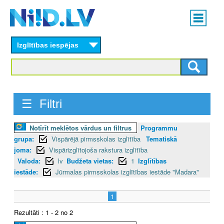
Skip
Main
to
menu
N
main
content
Izglītības iespējas
I
I
D
☰ Filtri
.
Notīrīt meklētos vārdus un filtrus
Programmu
L
grupa:
Vispārējā pirmsskolas izglītība
Tematiskā
V
joma:
Vispārizglītojoša rakstura izglītība
Valoda:
lv
Budžeta vietas:
1
Izglītības
iestāde:
Jūrmalas pirmsskolas izglītības iestāde "Madara"
1
Rezultāti : 1 - 2 no 2