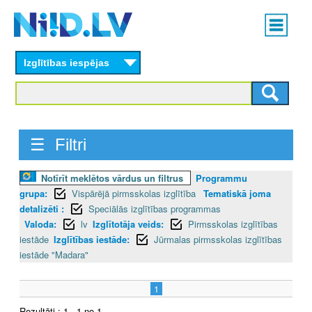
Skip
Main
to
menu
N
main
content
Izglītības iespējas
I
I
D
☰ Filtri
.
Notīrīt meklētos vārdus un filtrus
Programmu
L
grupa:
Vispārējā pirmsskolas izglītība
Tematiskā joma
V
detalizēti :
Speciālās izglītības programmas
Valoda:
lv
Izglītotāja veids:
Pirmsskolas izglītības
iestāde
Izglītības iestāde:
Jūrmalas pirmsskolas izglītības
iestāde "Madara"
1
Rezultāti : 1 - 1 no 1