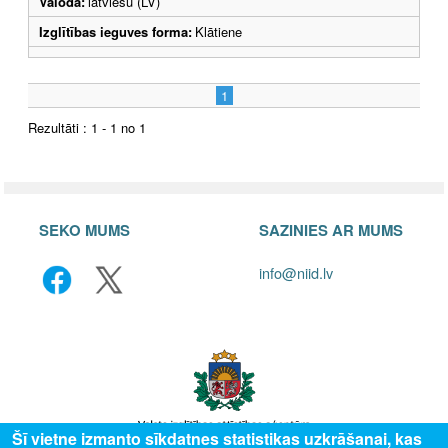
Valoda:
latviešu (LV)
Izglītības ieguves forma:
Klātiene
1
Rezultāti : 1 - 1 no 1
SEKO MUMS
SAZINIES AR MUMS
info@niid.lv
Šī vietne izmanto sīkdatnes statistikas uzkrāšanai, kas