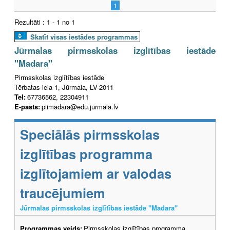
1
Rezultāti : 1 - 1 no 1
Skatīt visas iestādes programmas
Jūrmalas pirmsskolas izglītības iestāde
"Madara"
Pirmsskolas izglītības iestāde
Tērbatas iela 1, Jūrmala, LV-2011
Tel:
67736562, 22304911
E-pasts:
piimadara@edu.jurmala.lv
Speciālās pirmsskolas
izglītības programma
izglītojamiem ar valodas
traucējumiem
Jūrmalas pirmsskolas izglītības iestāde "Madara"
Programmas veids:
Pirmsskolas izglītības programma