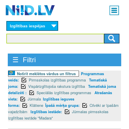
Skip
Main
to
menu
N
main
content
Izglītības iespējas
I
I
D
☰ Filtri
.
Notīrīt meklētos vārdus un filtrus
Programmas
L
veids:
Pirmsskolas izglītības programma
Tematiskā
V
joma:
Vispārizglītojoša rakstura izglītība
Tematiskā joma
detalizēti :
Speciālās izglītības programmas
Atrašanās
vieta:
Jūrmala
Izglītības ieguves
forma:
Klātiene
Īpašā mērķa grupa:
Cilvēki ar īpašām
vajadzībām
Izglītības iestāde:
Jūrmalas pirmsskolas
izglītības iestāde "Madara"