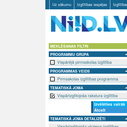
Uz sākumu
Izglītības iespējas
Izglītīb
N
I
MEKLĒŠANAS FILTRI
PROGRAMMU GRUPA
I
Vispārējā pirmsskolas izglītība
D
PROGRAMMAS VEIDS
Pirmsskolas izglītības programma
.
TEMATISKĀ JOMA
L
Vispārizglītojoša rakstura izglītība
V
Izvēlēties vairāk
Atcelt
TEMATISKĀ JOMA DETALIZĒTI
Vispārizglītojoša virziena izglītības