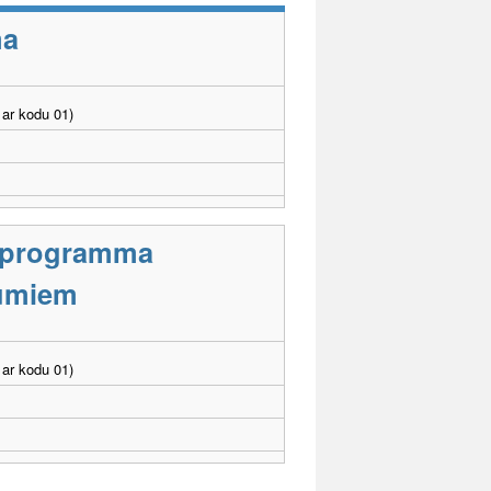
ma
ar kodu 01)
s programma
jumiem
ar kodu 01)