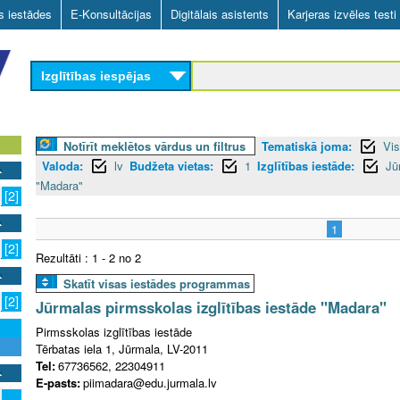
Skip
as iestādes
E-Konsultācijas
Digitālais asistents
Karjeras izvēles testi
to
main
Izglītības iespējas
content
Notīrīt meklētos vārdus un filtrus
Tematiskā joma:
Vis
Valoda:
lv
Budžeta vietas:
1
Izglītības iestāde:
Jū
"Madara"
[2]
1
[2]
Rezultāti : 1 - 2 no 2
Skatīt visas iestādes programmas
[2]
Jūrmalas pirmsskolas izglītības iestāde "Madara"
Pirmsskolas izglītības iestāde
Tērbatas iela 1, Jūrmala, LV-2011
Tel:
67736562, 22304911
E-pasts:
piimadara@edu.jurmala.lv