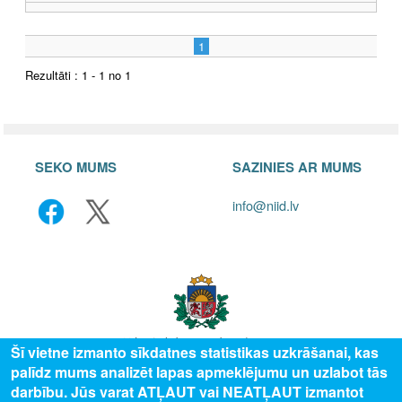
1
Rezultāti : 1 - 1 no 1
SEKO MUMS
SAZINIES AR MUMS
info@niid.lv
Šī vietne izmanto sīkdatnes statistikas uzkrāšanai, kas
palīdz mums analizēt lapas apmeklējumu un uzlabot tās
© 2025 Valsts izglītības attīstības aģentūra, publicētā satura visas tiesības
darbību. Jūs varat ATĻAUT vai NEATĻAUT izmantot