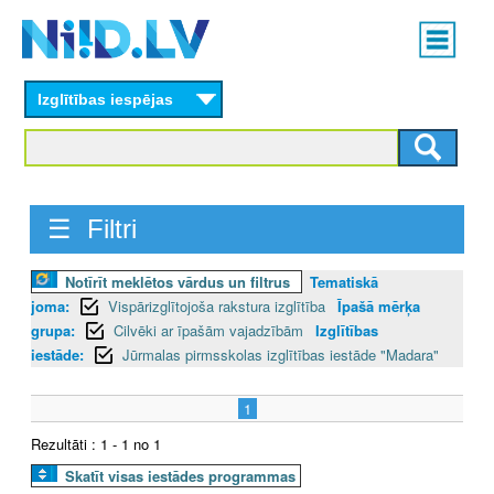
Skip
Main
to
menu
N
main
content
Izglītības iespējas
I
I
D
☰ Filtri
.
Notīrīt meklētos vārdus un filtrus
Tematiskā
L
joma:
Vispārizglītojoša rakstura izglītība
Īpašā mērķa
V
grupa:
Cilvēki ar īpašām vajadzībām
Izglītības
iestāde:
Jūrmalas pirmsskolas izglītības iestāde "Madara"
1
Rezultāti : 1 - 1 no 1
Skatīt visas iestādes programmas