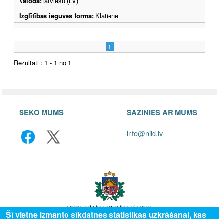
Valoda:
latviešu (LV)
Izglītības ieguves forma:
Klātiene
1
Rezultāti : 1 - 1 no 1
SEKO MUMS
SAZINIES AR MUMS
info@niid.lv
Šī vietne izmanto sīkdatnes statistikas uzkrāšanai, kas