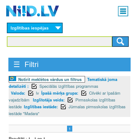
Skip
Main
to
menu
N
main
content
Izglītības iespējas
I
I
D
☰ Filtri
.
Notīrīt meklētos vārdus un filtrus
Tematiskā joma
L
detalizēti :
Speciālās izglītības programmas
V
Valoda:
lv
Īpašā mērķa grupa:
Cilvēki ar īpašām
vajadzībām
Izglītotāja veids:
Pirmsskolas izglītības
iestāde
Izglītības iestāde:
Jūrmalas pirmsskolas izglītības
iestāde "Madara"
1
Rezultāti : 1 - 1 no 1