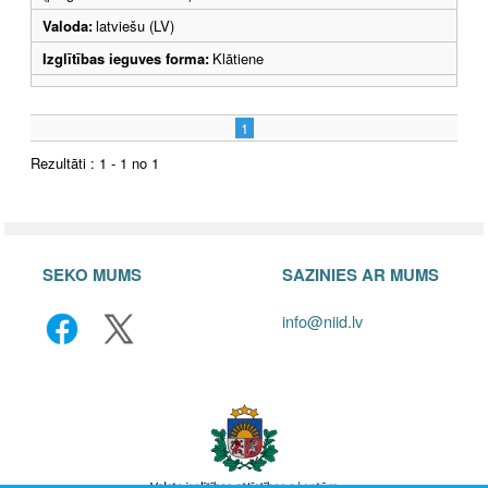
Valoda:
latviešu (LV)
Izglītības ieguves forma:
Klātiene
1
Rezultāti : 1 - 1 no 1
SEKO MUMS
SAZINIES AR MUMS
info@niid.lv