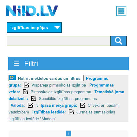
Skip
Main
to
menu
N
main
content
Izglītības iespējas
I
I
D
☰ Filtri
.
Notīrīt meklētos vārdus un filtrus
Programmu
L
grupa:
Vispārējā pirmsskolas izglītība
Programmas
V
veids:
Pirmsskolas izglītības programma
Tematiskā joma
detalizēti :
Speciālās izglītības programmas
Valoda:
lv
Īpašā mērķa grupa:
Cilvēki ar īpašām
vajadzībām
Izglītības iestāde:
Jūrmalas pirmsskolas
izglītības iestāde "Madara"
1