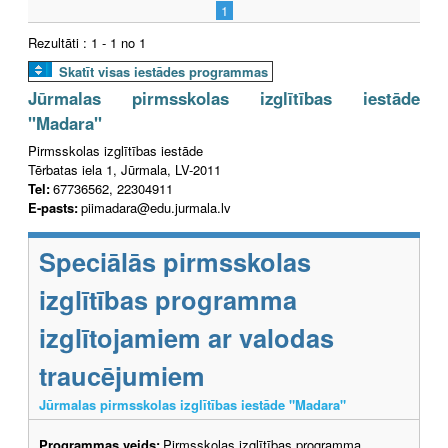
1
Rezultāti : 1 - 1 no 1
Skatīt visas iestādes programmas
Jūrmalas pirmsskolas izglītības iestāde
"Madara"
Pirmsskolas izglītības iestāde
Tērbatas iela 1, Jūrmala, LV-2011
Tel:
67736562, 22304911
E-pasts:
piimadara@edu.jurmala.lv
Speciālās pirmsskolas
izglītības programma
izglītojamiem ar valodas
traucējumiem
Jūrmalas pirmsskolas izglītības iestāde "Madara"
Programmas veids:
Pirmsskolas izglītības programma