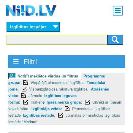
Skip
Main
to
menu
N
main
content
Izglītības iespējas
I
I
D
☰ Filtri
.
Notīrīt meklētos vārdus un filtrus
Programmu
L
grupa:
Vispārējā pirmsskolas izglītība
Tematiskā
V
joma:
Vispārizglītojoša rakstura izglītība
Atrašanās
vieta:
Jūrmala
Izglītības ieguves
forma:
Klātiene
Īpašā mērķa grupa:
Cilvēki ar īpašām
vajadzībām
Izglītotāja veids:
Pirmsskolas izglītības
iestāde
Izglītības iestāde:
Jūrmalas pirmsskolas izglītības
iestāde "Madara"