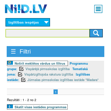
Skip
Main
to
menu
N
main
content
Izglītības iespējas
I
I
D
☰ Filtri
.
Notīrīt meklētos vārdus un filtrus
Programmu
L
grupa:
Vispārējā pirmsskolas izglītība
Tematiskā
V
joma:
Vispārizglītojoša rakstura izglītība
Izglītības
iestāde:
Jūrmalas pirmsskolas izglītības iestāde "Madara"
1
Rezultāti : 1 - 2 no 2
Skatīt visas iestādes programmas