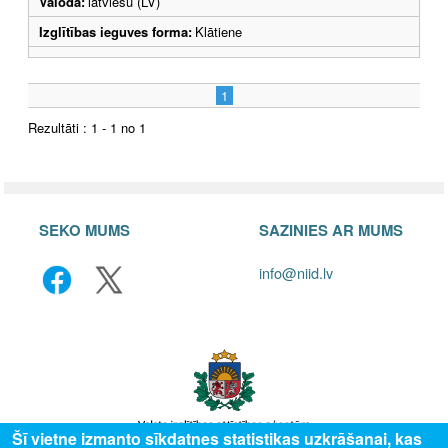
Valoda:
latviešu (LV)
Izglītības ieguves forma:
Klātiene
1
Rezultāti : 1 - 1 no 1
SEKO MUMS
SAZINIES AR MUMS
info@niid.lv
Šī vietne izmanto sīkdatnes statistikas uzkrāšanai, kas