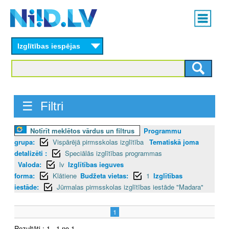
Skip
Main
to
menu
N
main
content
Izglītības iespējas
I
I
D
☰ Filtri
.
Notīrīt meklētos vārdus un filtrus
Programmu
L
grupa:
Vispārējā pirmsskolas izglītība
Tematiskā joma
V
detalizēti :
Speciālās izglītības programmas
Valoda:
lv
Izglītības ieguves
forma:
Klātiene
Budžeta vietas:
1
Izglītības
iestāde:
Jūrmalas pirmsskolas izglītības iestāde "Madara"
1
Rezultāti : 1 - 1 no 1