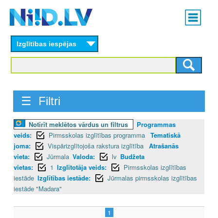
Skip
Main
to
menu
N
main
content
Izglītības iespējas
I
I
D
☰ Filtri
.
Notīrīt meklētos vārdus un filtrus
Programmas
L
veids:
Pirmsskolas izglītības programma
Tematiskā
V
joma:
Vispārizglītojoša rakstura izglītība
Atrašanās
vieta:
Jūrmala
Valoda:
lv
Budžeta
vietas:
1
Izglītotāja veids:
Pirmsskolas izglītības
iestāde
Izglītības iestāde:
Jūrmalas pirmsskolas izglītības
iestāde "Madara"
1