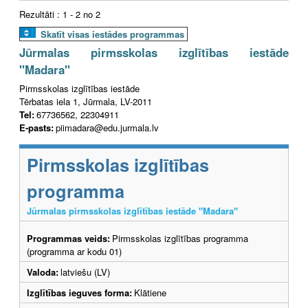
Rezultāti : 1 - 2 no 2
Skatīt visas iestādes programmas
Jūrmalas pirmsskolas izglītības iestāde
"Madara"
Pirmsskolas izglītības iestāde
Tērbatas iela 1, Jūrmala, LV-2011
Tel:
67736562, 22304911
E-pasts:
piimadara@edu.jurmala.lv
Pirmsskolas izglītības
programma
Jūrmalas pirmsskolas izglītības iestāde "Madara"
Programmas veids:
Pirmsskolas izglītības programma
(programma ar kodu 01)
Valoda:
latviešu (LV)
Izglītības ieguves forma:
Klātiene