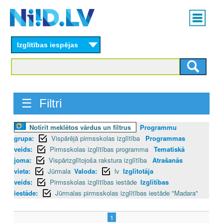
Skip
Main
to
menu
N
main
content
Izglītības iespējas
I
I
D
☰ Filtri
.
Notīrīt meklētos vārdus un filtrus
Programmu
L
grupa:
Vispārējā pirmsskolas izglītība
Programmas
V
veids:
Pirmsskolas izglītības programma
Tematiskā
joma:
Vispārizglītojoša rakstura izglītība
Atrašanās
vieta:
Jūrmala
Valoda:
lv
Izglītotāja
veids:
Pirmsskolas izglītības iestāde
Izglītības
iestāde:
Jūrmalas pirmsskolas izglītības iestāde "Madara"
1