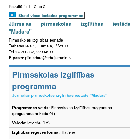
Rezultāti : 1 - 2 no 2
Skatīt visas iestādes programmas
Jūrmalas pirmsskolas izglītības iestāde
"Madara"
Pirmsskolas izglītības iestāde
Tērbatas iela 1, Jūrmala, LV-2011
Tel:
67736562, 22304911
E-pasts:
piimadara@edu.jurmala.lv
Pirmsskolas izglītības
programma
Jūrmalas pirmsskolas izglītības iestāde "Madara"
Programmas veids:
Pirmsskolas izglītības programma
(programma ar kodu 01)
Valoda:
latviešu (LV)
Izglītības ieguves forma:
Klātiene