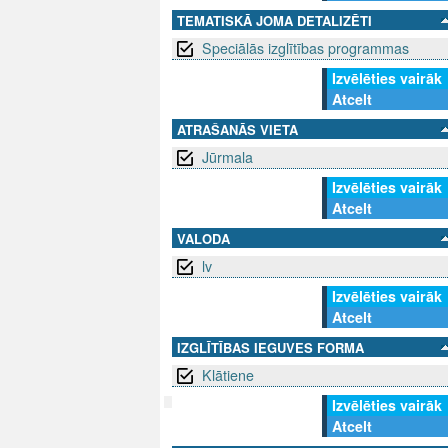
TEMATISKĀ JOMA DETALIZĒTI
Speciālās izglītības programmas
Izvēlēties vairāk
Atcelt
ATRAŠANĀS VIETA
Jūrmala
Izvēlēties vairāk
Atcelt
VALODA
lv
Izvēlēties vairāk
Atcelt
IZGLĪTĪBAS IEGUVES FORMA
Klātiene
Izvēlēties vairāk
Atcelt
SEKO MUMS
SAZINIE