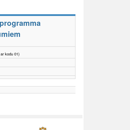
s programma
jumiem
ar kodu 01)