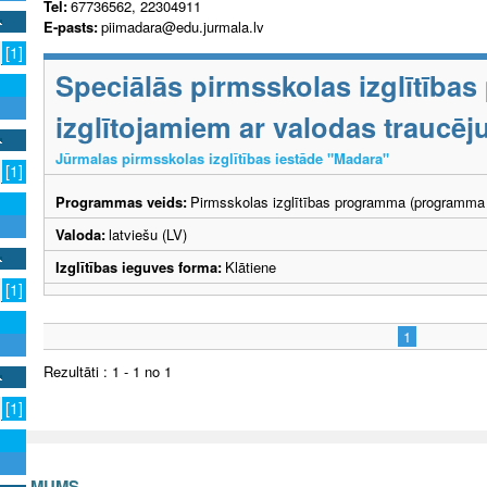
Tel:
67736562, 22304911
E-pasts:
piimadara@edu.jurmala.lv
[1]
Speciālās pirmsskolas izglītība
izglītojamiem ar valodas traucē
Jūrmalas pirmsskolas izglītības iestāde "Madara"
[1]
Programmas veids:
Pirmsskolas izglītības programma (programma 
Valoda:
latviešu (LV)
Izglītības ieguves forma:
Klātiene
[1]
1
Rezultāti : 1 - 1 no 1
[1]
S AR MUMS