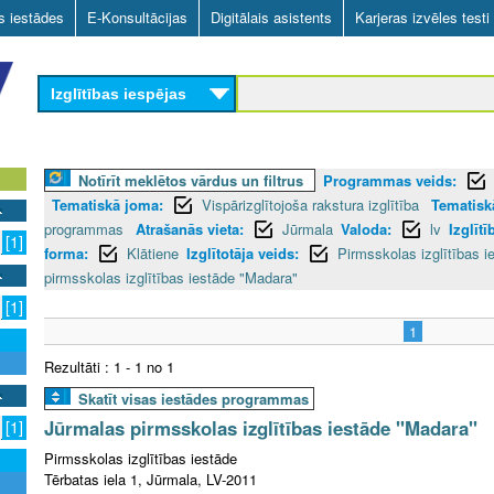
Skip
as iestādes
E-Konsultācijas
Digitālais asistents
Karjeras izvēles testi
to
main
Izglītības iespējas
content
Notīrīt meklētos vārdus un filtrus
Programmas veids:
Tematiskā joma:
Vispārizglītojoša rakstura izglītība
Tematiskā
programmas
Atrašanās vieta:
Jūrmala
Valoda:
lv
Izglīt
[1]
forma:
Klātiene
Izglītotāja veids:
Pirmsskolas izglītības i
pirmsskolas izglītības iestāde "Madara"
[1]
1
Rezultāti : 1 - 1 no 1
Skatīt visas iestādes programmas
Jūrmalas pirmsskolas izglītības iestāde "Madara"
[1]
Pirmsskolas izglītības iestāde
Tērbatas iela 1, Jūrmala, LV-2011