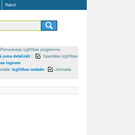
Raksti
Pirmsskolas izglītības programma
 joma detalizēti :
Speciālās izglītības
ības ieguves
estāde
Izglītības iestāde:
Jūrmalas