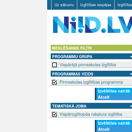
Uz sākumu
Izglītības iespējas
Izglītīb
N
I
MEKLĒŠANAS FILTRI
PROGRAMMU GRUPA
I
Vispārējā pirmsskolas izglītība
D
PROGRAMMAS VEIDS
Pirmsskolas izglītības programma
.
Izvēlēties vairāk
L
Atcelt
V
TEMATISKĀ JOMA
Vispārizglītojoša rakstura izglītība
Izvēlēties vairāk
Atcelt