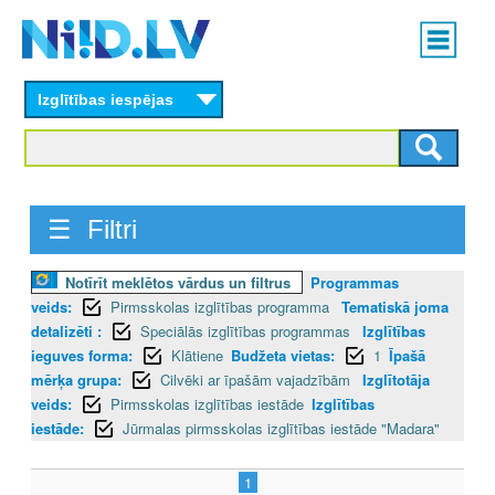
Skip
Main
to
menu
N
main
content
Izglītības iespējas
I
I
D
☰ Filtri
.
Notīrīt meklētos vārdus un filtrus
Programmas
L
veids:
Pirmsskolas izglītības programma
Tematiskā joma
V
detalizēti :
Speciālās izglītības programmas
Izglītības
ieguves forma:
Klātiene
Budžeta vietas:
1
Īpašā
mērķa grupa:
Cilvēki ar īpašām vajadzībām
Izglītotāja
veids:
Pirmsskolas izglītības iestāde
Izglītības
iestāde:
Jūrmalas pirmsskolas izglītības iestāde "Madara"
1