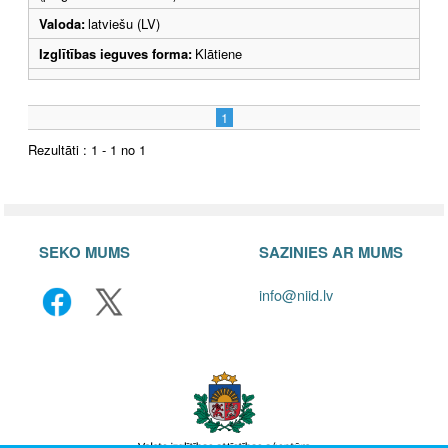
Valoda:
latviešu (LV)
Izglītības ieguves forma:
Klātiene
1
Rezultāti : 1 - 1 no 1
SEKO MUMS
SAZINIES AR MUMS
info@niid.lv