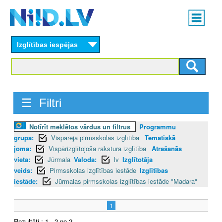
Skip
Main
to
menu
N
main
content
Izglītības iespējas
I
I
D
☰ Filtri
.
Notīrīt meklētos vārdus un filtrus
Programmu
L
grupa:
Vispārējā pirmsskolas izglītība
Tematiskā
V
joma:
Vispārizglītojoša rakstura izglītība
Atrašanās
vieta:
Jūrmala
Valoda:
lv
Izglītotāja
veids:
Pirmsskolas izglītības iestāde
Izglītības
iestāde:
Jūrmalas pirmsskolas izglītības iestāde "Madara"
1
Rezultāti : 1 - 2 no 2