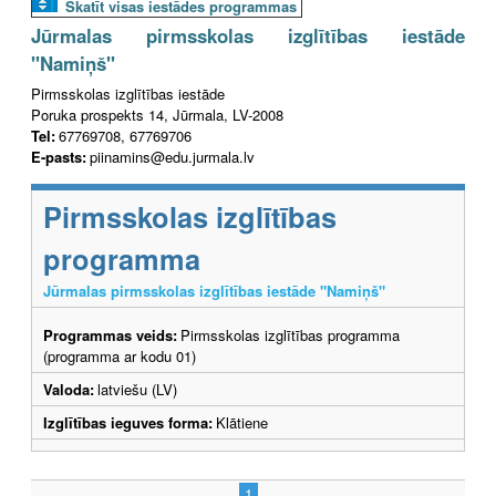
Skatīt visas iestādes programmas
Jūrmalas pirmsskolas izglītības iestāde
"Namiņš"
Pirmsskolas izglītības iestāde
Poruka prospekts 14, Jūrmala, LV-2008
Tel:
67769708, 67769706
E-pasts:
piinamins@edu.jurmala.lv
Pirmsskolas izglītības
programma
Jūrmalas pirmsskolas izglītības iestāde "Namiņš"
Programmas veids:
Pirmsskolas izglītības programma
(programma ar kodu 01)
Valoda:
latviešu (LV)
Izglītības ieguves forma:
Klātiene
1