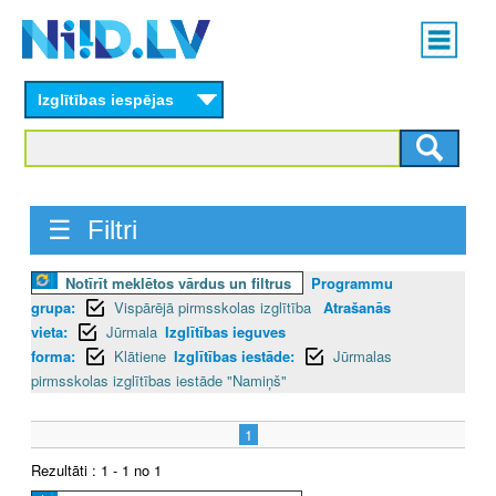
Skip
Main
to
menu
N
main
content
Izglītības iespējas
I
I
D
☰ Filtri
.
Notīrīt meklētos vārdus un filtrus
Programmu
L
grupa:
Vispārējā pirmsskolas izglītība
Atrašanās
V
vieta:
Jūrmala
Izglītības ieguves
forma:
Klātiene
Izglītības iestāde:
Jūrmalas
pirmsskolas izglītības iestāde "Namiņš"
1
Rezultāti : 1 - 1 no 1