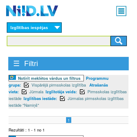
Skip
Main
to
menu
N
main
content
Izglītības iespējas
I
I
D
☰ Filtri
.
Notīrīt meklētos vārdus un filtrus
Programmu
L
grupa:
Vispārējā pirmsskolas izglītība
Atrašanās
V
vieta:
Jūrmala
Izglītotāja veids:
Pirmsskolas izglītības
iestāde
Izglītības iestāde:
Jūrmalas pirmsskolas izglītības
iestāde "Namiņš"
1
Rezultāti : 1 - 1 no 1