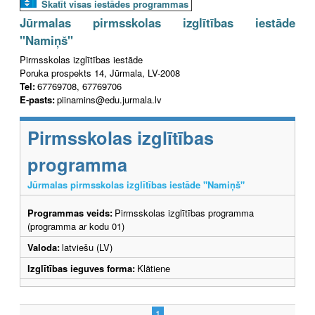
Skatīt visas iestādes programmas
Jūrmalas pirmsskolas izglītības iestāde
"Namiņš"
Pirmsskolas izglītības iestāde
Poruka prospekts 14, Jūrmala, LV-2008
Tel:
67769708, 67769706
E-pasts:
piinamins@edu.jurmala.lv
Pirmsskolas izglītības
programma
Jūrmalas pirmsskolas izglītības iestāde "Namiņš"
Programmas veids:
Pirmsskolas izglītības programma
(programma ar kodu 01)
Valoda:
latviešu (LV)
Izglītības ieguves forma:
Klātiene
1