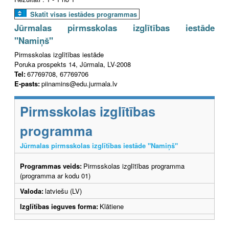
Skatīt visas iestādes programmas
Jūrmalas pirmsskolas izglītības iestāde
"Namiņš"
Pirmsskolas izglītības iestāde
Poruka prospekts 14, Jūrmala, LV-2008
Tel:
67769708, 67769706
E-pasts:
piinamins@edu.jurmala.lv
Pirmsskolas izglītības
programma
Jūrmalas pirmsskolas izglītības iestāde "Namiņš"
Programmas veids:
Pirmsskolas izglītības programma
(programma ar kodu 01)
Valoda:
latviešu (LV)
Izglītības ieguves forma:
Klātiene