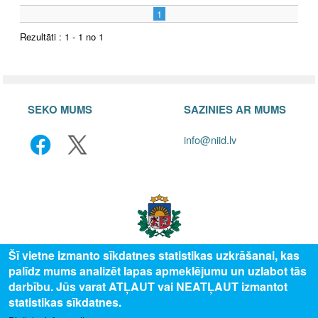
1
Rezultāti : 1 - 1 no 1
SEKO MUMS
SAZINIES AR MUMS
info@niid.lv
Šī vietne izmanto sīkdatnes statistikas uzkrāšanai, kas
palīdz mums analizēt lapas apmeklējumu un uzlabot tās
© 2025 Valsts izglītības attīstības aģentūra, publicētā satura visas tiesības
darbību. Jūs varat ATĻAUT vai NEATĻAUT izmantot
aizsargātas.
statistikas sīkdatnes.