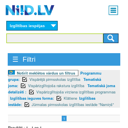
Skip
Main
to
menu
N
main
content
Izglītības iespējas
I
I
D
☰ Filtri
.
Notīrīt meklētos vārdus un filtrus
Programmu
L
grupa:
Vispārējā pirmsskolas izglītība
Tematiskā
V
joma:
Vispārizglītojoša rakstura izglītība
Tematiskā joma
detalizēti :
Vispārizglītojoša virziena izglītības programmas
Izglītības ieguves forma:
Klātiene
Izglītības
iestāde:
Jūrmalas pirmsskolas izglītības iestāde "Namiņš"
1
Rezultāti : 1 - 1 no 1