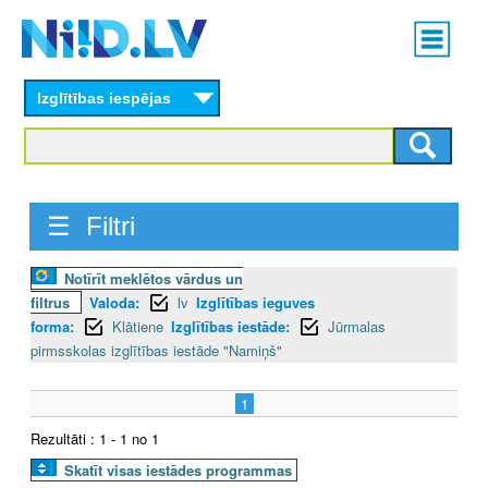
Skip
Main
to
menu
N
main
content
Izglītības iespējas
I
I
D
☰ Filtri
.
Notīrīt meklētos vārdus un
L
filtrus
Valoda:
lv
Izglītības ieguves
V
forma:
Klātiene
Izglītības iestāde:
Jūrmalas
pirmsskolas izglītības iestāde "Namiņš"
1
Rezultāti : 1 - 1 no 1
Skatīt visas iestādes programmas