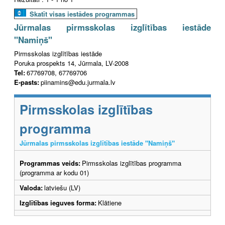
Skatīt visas iestādes programmas
Jūrmalas pirmsskolas izglītības iestāde
"Namiņš"
Pirmsskolas izglītības iestāde
Poruka prospekts 14, Jūrmala, LV-2008
Tel:
67769708, 67769706
E-pasts:
piinamins@edu.jurmala.lv
Pirmsskolas izglītības
programma
Jūrmalas pirmsskolas izglītības iestāde "Namiņš"
Programmas veids:
Pirmsskolas izglītības programma
(programma ar kodu 01)
Valoda:
latviešu (LV)
Izglītības ieguves forma:
Klātiene