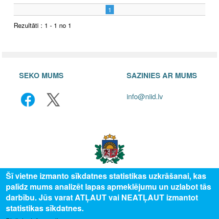
1
Rezultāti : 1 - 1 no 1
SEKO MUMS
SAZINIES AR MUMS
info@niid.lv
Šī vietne izmanto sīkdatnes statistikas uzkrāšanai, kas
palīdz mums analizēt lapas apmeklējumu un uzlabot tās
© 2025 Valsts izglītības attīstības aģentūra, publicētā satura visas tiesības
darbību. Jūs varat ATĻAUT vai NEATĻAUT izmantot
aizsargātas.
statistikas sīkdatnes.