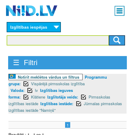
Skip
Main
to
menu
N
main
content
Izglītības iespējas
I
I
D
☰ Filtri
.
Notīrīt meklētos vārdus un filtrus
Programmu
L
grupa:
Vispārējā pirmsskolas izglītība
V
Valoda:
lv
Izglītības ieguves
forma:
Klātiene
Izglītotāja veids:
Pirmsskolas
izglītības iestāde
Izglītības iestāde:
Jūrmalas pirmsskolas
izglītības iestāde "Namiņš"
1
Rezultāti : 1 - 1 no 1