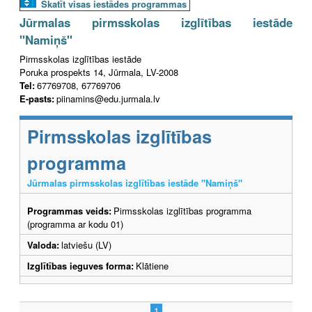
Skatīt visas iestādes programmas
Jūrmalas pirmsskolas izglītības iestāde
"Namiņš"
Pirmsskolas izglītības iestāde
Poruka prospekts 14, Jūrmala, LV-2008
Tel:
67769708, 67769706
E-pasts:
piinamins@edu.jurmala.lv
Pirmsskolas izglītības
programma
Jūrmalas pirmsskolas izglītības iestāde "Namiņš"
Programmas veids:
Pirmsskolas izglītības programma
(programma ar kodu 01)
Valoda:
latviešu (LV)
Izglītības ieguves forma:
Klātiene
1