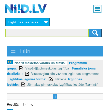
Skip
Main
to
menu
N
main
content
Izglītības iespējas
I
I
D
☰ Filtri
.
Notīrīt meklētos vārdus un filtrus
Programmu
L
grupa:
Vispārējā pirmsskolas izglītība
Tematiskā joma
V
detalizēti :
Vispārizglītojoša virziena izglītības programmas
Izglītības ieguves forma:
Klātiene
Izglītības
iestāde:
Jūrmalas pirmsskolas izglītības iestāde "Namiņš"
1
Rezultāti : 1 - 1 no 1