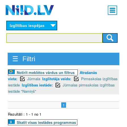
Skip
Main
to
menu
N
main
content
Izglītības iespējas
I
I
D
☰ Filtri
.
Notīrīt meklētos vārdus un filtrus
Atrašanās
L
vieta:
Jūrmala
Izglītotāja veids:
Pirmsskolas izglītības
V
iestāde
Izglītības iestāde:
Jūrmalas pirmsskolas izglītības
iestāde "Namiņš"
1
Rezultāti : 1 - 1 no 1
Skatīt visas iestādes programmas