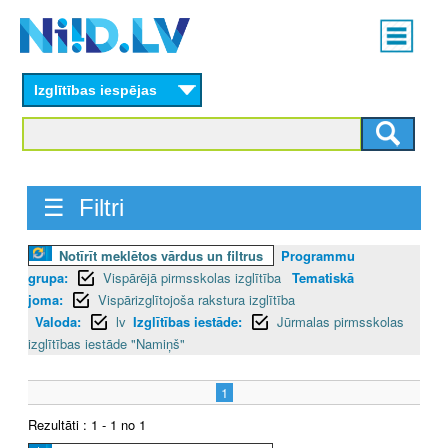
Skip
Main
to
menu
N
main
content
Izglītības iespējas
I
I
D
☰ Filtri
.
Notīrīt meklētos vārdus un filtrus
Programmu
L
grupa:
Vispārējā pirmsskolas izglītība
Tematiskā
V
joma:
Vispārizglītojoša rakstura izglītība
Valoda:
lv
Izglītības iestāde:
Jūrmalas pirmsskolas
izglītības iestāde "Namiņš"
1
Rezultāti : 1 - 1 no 1