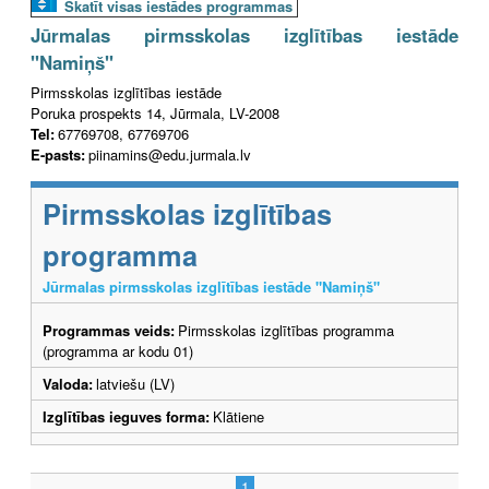
Skatīt visas iestādes programmas
Jūrmalas pirmsskolas izglītības iestāde
"Namiņš"
Pirmsskolas izglītības iestāde
Poruka prospekts 14, Jūrmala, LV-2008
Tel:
67769708, 67769706
E-pasts:
piinamins@edu.jurmala.lv
Pirmsskolas izglītības
programma
Jūrmalas pirmsskolas izglītības iestāde "Namiņš"
Programmas veids:
Pirmsskolas izglītības programma
(programma ar kodu 01)
Valoda:
latviešu (LV)
Izglītības ieguves forma:
Klātiene
1