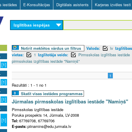
Skip
as iestādes
E-Konsultācijas
Digitālais asistents
Karjeras izvēles testi
to
main
Izglītības iespējas
content
Notīrīt meklētos vārdus un filtrus
Valoda:
lv
Izglītība
vietas:
1
Izglītotāja veids:
Pirmsskolas izglītības iestāde
pirmsskolas izglītības iestāde "Namiņš"
[1]
1
[1]
Rezultāti : 1 - 1 no 1
Skatīt visas iestādes programmas
[1]
Jūrmalas pirmsskolas izglītības iestāde "Namiņš"
Pirmsskolas izglītības iestāde
Poruka prospekts 14, Jūrmala, LV-2008
[1]
Tel:
67769708, 67769706
E-pasts:
piinamins@edu.jurmala.lv