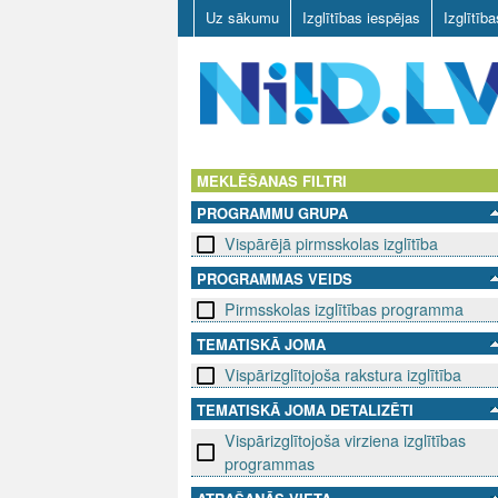
Uz sākumu
Izglītības iespējas
Izglītīb
N
I
MEKLĒŠANAS FILTRI
PROGRAMMU GRUPA
I
Vispārējā pirmsskolas izglītība
D
PROGRAMMAS VEIDS
Pirmsskolas izglītības programma
.
TEMATISKĀ JOMA
L
Vispārizglītojoša rakstura izglītība
V
TEMATISKĀ JOMA DETALIZĒTI
Vispārizglītojoša virziena izglītības
programmas