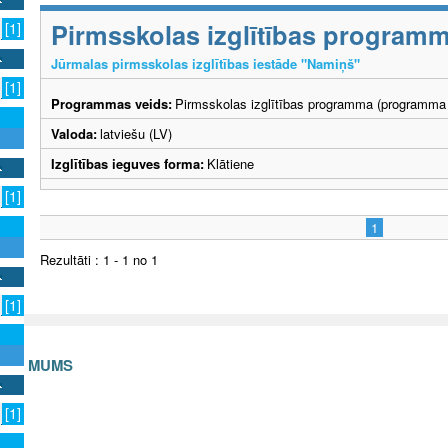
Pirmsskolas izglītības program
[1]
Jūrmalas pirmsskolas izglītības iestāde "Namiņš"
[1]
Programmas veids:
Pirmsskolas izglītības programma (programma 
Valoda:
latviešu (LV)
Izglītības ieguves forma:
Klātiene
[1]
1
Rezultāti : 1 - 1 no 1
[1]
S AR MUMS
v
[1]