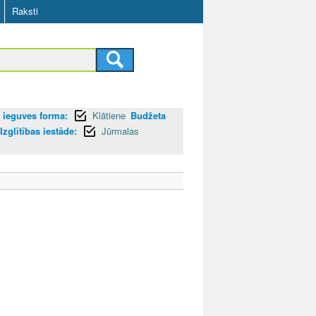
Raksti
s ieguves forma:
Klātiene
Budžeta
Izglītības iestāde:
Jūrmalas