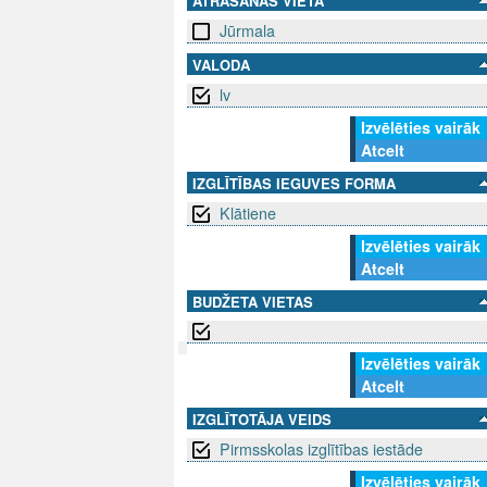
ATRAŠANĀS VIETA
Jūrmala
VALODA
lv
Izvēlēties vairāk
Atcelt
IZGLĪTĪBAS IEGUVES FORMA
Klātiene
Izvēlēties vairāk
Atcelt
BUDŽETA VIETAS
Izvēlēties vairāk
Atcelt
SEKO MUMS
SAZINIE
IZGLĪTOTĀJA VEIDS
info@niid.l
Pirmsskolas izglītības iestāde
Izvēlēties vairāk