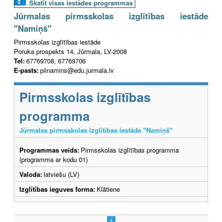
Skatīt visas iestādes programmas
Jūrmalas pirmsskolas izglītības iestāde
"Namiņš"
Pirmsskolas izglītības iestāde
Poruka prospekts 14, Jūrmala, LV-2008
Tel:
67769708, 67769706
E-pasts:
piinamins@edu.jurmala.lv
Pirmsskolas izglītības
programma
Jūrmalas pirmsskolas izglītības iestāde "Namiņš"
Programmas veids:
Pirmsskolas izglītības programma
(programma ar kodu 01)
Valoda:
latviešu (LV)
Izglītības ieguves forma:
Klātiene
1