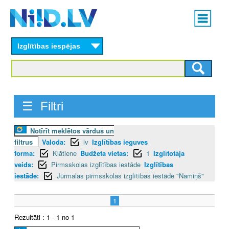
Skip
Main
to
menu
N
main
content
Izglītības iespējas
I
I
D
☰ Filtri
.
Notīrīt meklētos vārdus un
L
filtrus
Valoda:
lv
Izglītības ieguves
V
forma:
Klātiene
Budžeta vietas:
1
Izglītotāja
veids:
Pirmsskolas izglītības iestāde
Izglītības
iestāde:
Jūrmalas pirmsskolas izglītības iestāde "Namiņš"
1
Rezultāti : 1 - 1 no 1