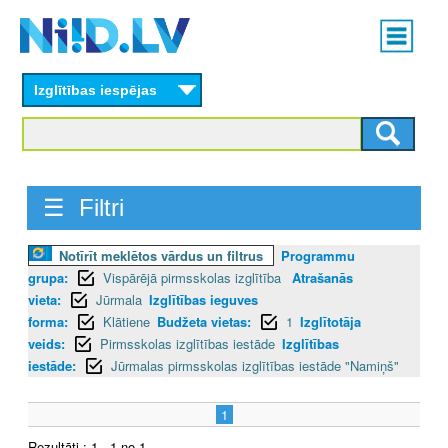
Skip
Main
to
menu
N
main
content
Izglītības iespējas
I
I
D
☰ Filtri
.
Notīrīt meklētos vārdus un filtrus
Programmu
L
grupa:
Vispārējā pirmsskolas izglītība
Atrašanās
V
vieta:
Jūrmala
Izglītības ieguves
forma:
Klātiene
Budžeta vietas:
1
Izglītotāja
veids:
Pirmsskolas izglītības iestāde
Izglītības
iestāde:
Jūrmalas pirmsskolas izglītības iestāde "Namiņš"
1
Rezultāti : 1 - 1 no 1