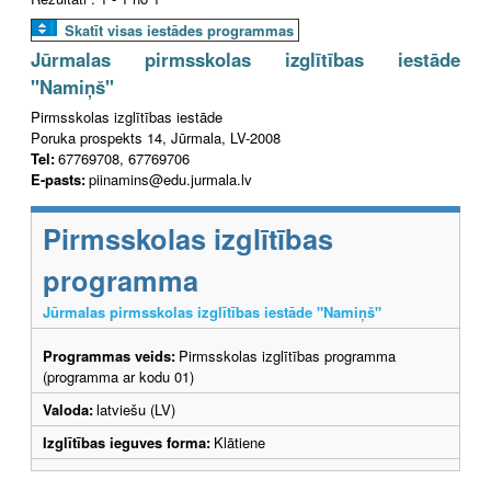
Skatīt visas iestādes programmas
Jūrmalas pirmsskolas izglītības iestāde
"Namiņš"
Pirmsskolas izglītības iestāde
Poruka prospekts 14, Jūrmala, LV-2008
Tel:
67769708, 67769706
E-pasts:
piinamins@edu.jurmala.lv
Pirmsskolas izglītības
programma
Jūrmalas pirmsskolas izglītības iestāde "Namiņš"
Programmas veids:
Pirmsskolas izglītības programma
(programma ar kodu 01)
Valoda:
latviešu (LV)
Izglītības ieguves forma:
Klātiene