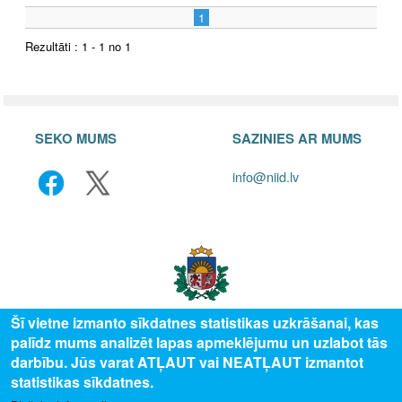
1
Rezultāti : 1 - 1 no 1
SEKO MUMS
SAZINIES AR MUMS
info@niid.lv
Šī vietne izmanto sīkdatnes statistikas uzkrāšanai, kas
palīdz mums analizēt lapas apmeklējumu un uzlabot tās
© 2025 Valsts izglītības attīstības aģentūra, publicētā satura visas tiesības
darbību. Jūs varat ATĻAUT vai NEATĻAUT izmantot
aizsargātas.
statistikas sīkdatnes.