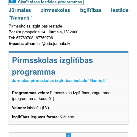
Skatīt visas iestādes programmas
Jūrmalas pirmsskolas izglītības iestāde
"Namiņš"
Pirmsskolas izglītības iestāde
Poruka prospekts 14, Jūrmala, LV-2008
Tel:
67769708, 67769706
E-pasts:
piinamins@edu.jurmala.lv
Pirmsskolas izglītības
programma
Jūrmalas pirmsskolas izglītības iestāde "Namiņš"
Programmas veids:
Pirmsskolas izglītības programma
(programma ar kodu 01)
Valoda:
latviešu (LV)
Izglītības ieguves forma:
Klātiene
1