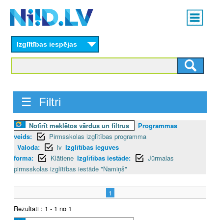
Skip
Main
to
menu
N
main
content
Izglītības iespējas
I
I
D
☰ Filtri
.
Notīrīt meklētos vārdus un filtrus
Programmas
L
veids:
Pirmsskolas izglītības programma
V
Valoda:
lv
Izglītības ieguves
forma:
Klātiene
Izglītības iestāde:
Jūrmalas
pirmsskolas izglītības iestāde "Namiņš"
1
Rezultāti : 1 - 1 no 1