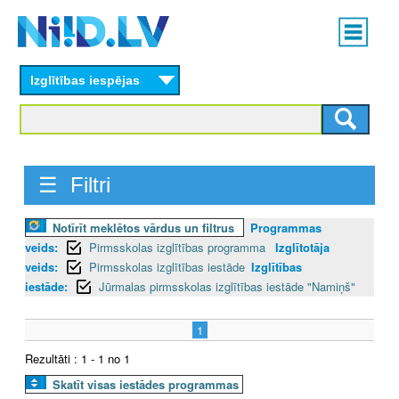
Skip
Main
to
menu
N
main
content
Izglītības iespējas
I
I
D
☰ Filtri
.
Notīrīt meklētos vārdus un filtrus
Programmas
L
veids:
Pirmsskolas izglītības programma
Izglītotāja
V
veids:
Pirmsskolas izglītības iestāde
Izglītības
iestāde:
Jūrmalas pirmsskolas izglītības iestāde "Namiņš"
1
Rezultāti : 1 - 1 no 1
Skatīt visas iestādes programmas