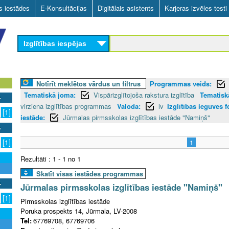
Skip
as iestādes
E-Konsultācijas
Digitālais asistents
Karjeras izvēles testi
to
main
Izglītības iespējas
content
Notīrīt meklētos vārdus un filtrus
Programmas veids:
Tematiskā joma:
Vispārizglītojoša rakstura izglītība
Tematiskā
virziena izglītības programmas
Valoda:
lv
Izglītības ieguves 
[1]
iestāde:
Jūrmalas pirmsskolas izglītības iestāde "Namiņš"
[1]
1
Rezultāti : 1 - 1 no 1
Skatīt visas iestādes programmas
Jūrmalas pirmsskolas izglītības iestāde "Namiņš"
[1]
Pirmsskolas izglītības iestāde
Poruka prospekts 14, Jūrmala, LV-2008
Tel:
67769708, 67769706