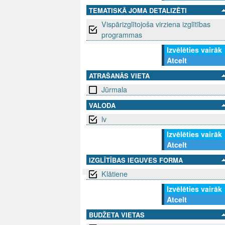
TEMATISKĀ JOMA DETALIZĒTI
Vispārizglītojoša virziena izglītības
programmas
Izvēlēties vairāk
Atcelt
ATRAŠANĀS VIETA
Jūrmala
VALODA
lv
Izvēlēties vairāk
Atcelt
IZGLĪTĪBAS IEGUVES FORMA
Klātiene
Izvēlēties vairāk
SEKO MUMS
SAZINIE
Atcelt
BUDŽETA VIETAS
info@niid.l