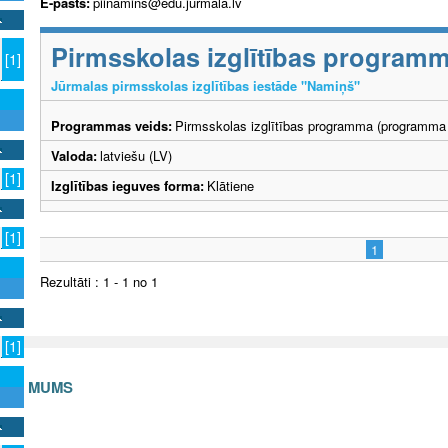
E-pasts:
piinamins@edu.jurmala.lv
Pirmsskolas izglītības program
[1]
Jūrmalas pirmsskolas izglītības iestāde "Namiņš"
Programmas veids:
Pirmsskolas izglītības programma (programma 
Valoda:
latviešu (LV)
[1]
Izglītības ieguves forma:
Klātiene
[1]
1
Rezultāti : 1 - 1 no 1
[1]
S AR MUMS
v