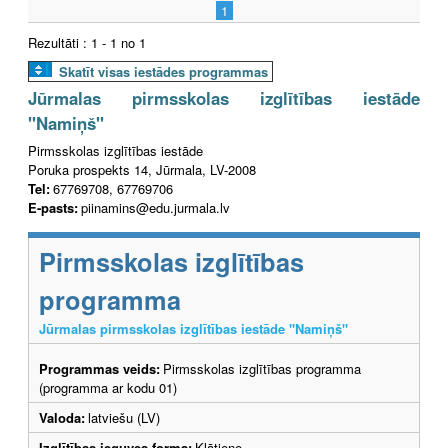
1
Rezultāti : 1 - 1 no 1
Skatīt visas iestādes programmas
Jūrmalas pirmsskolas izglītības iestāde
"Namiņš"
Pirmsskolas izglītības iestāde
Poruka prospekts 14, Jūrmala, LV-2008
Tel:
67769708, 67769706
E-pasts:
piinamins@edu.jurmala.lv
Pirmsskolas izglītības
programma
Jūrmalas pirmsskolas izglītības iestāde "Namiņš"
Programmas veids:
Pirmsskolas izglītības programma
(programma ar kodu 01)
Valoda:
latviešu (LV)
Izglītības ieguves forma:
Klātiene