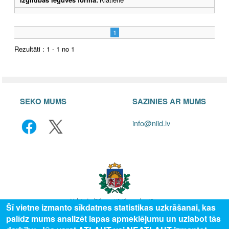
1
Rezultāti : 1 - 1 no 1
SEKO MUMS
SAZINIES AR MUMS
info@niid.lv
Šī vietne izmanto sīkdatnes statistikas uzkrāšanai, kas
palīdz mums analizēt lapas apmeklējumu un uzlabot tās
© 2025 Valsts izglītības attīstības aģentūra, publicētā satura visas tiesības