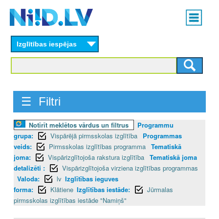
Skip
Main
to
menu
N
main
content
Izglītības iespējas
I
I
D
☰ Filtri
.
Notīrīt meklētos vārdus un filtrus
Programmu
L
grupa:
Vispārējā pirmsskolas izglītība
Programmas
V
veids:
Pirmsskolas izglītības programma
Tematiskā
joma:
Vispārizglītojoša rakstura izglītība
Tematiskā joma
detalizēti :
Vispārizglītojoša virziena izglītības programmas
Valoda:
lv
Izglītības ieguves
forma:
Klātiene
Izglītības iestāde:
Jūrmalas
pirmsskolas izglītības iestāde "Namiņš"