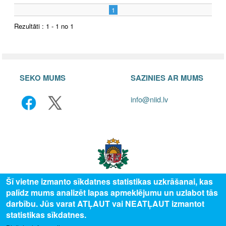
1
Rezultāti : 1 - 1 no 1
SEKO MUMS
SAZINIES AR MUMS
info@niid.lv
Šī vietne izmanto sīkdatnes statistikas uzkrāšanai, kas
palīdz mums analizēt lapas apmeklējumu un uzlabot tās
© 2025 Valsts izglītības attīstības aģentūra, publicētā satura visas tiesības
darbību. Jūs varat ATĻAUT vai NEATĻAUT izmantot
aizsargātas.
statistikas sīkdatnes.