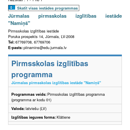
Skatīt visas iestādes programmas
Jūrmalas pirmsskolas izglītības iestāde
"Namiņš"
Pirmsskolas izglītības iestāde
Poruka prospekts 14, Jūrmala, LV-2008
Tel:
67769708, 67769706
E-pasts:
piinamins@edu.jurmala.lv
Pirmsskolas izglītības
programma
Jūrmalas pirmsskolas izglītības iestāde "Namiņš"
Programmas veids:
Pirmsskolas izglītības programma
(programma ar kodu 01)
Valoda:
latviešu (LV)
Izglītības ieguves forma:
Klātiene