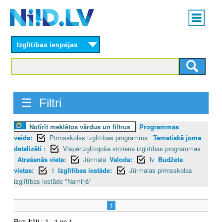
Skip
Main
to
menu
N
main
content
Izglītības iespējas
I
I
D
☰ Filtri
.
Notīrīt meklētos vārdus un filtrus
Programmas
L
veids:
Pirmsskolas izglītības programma
Tematiskā joma
V
detalizēti :
Vispārizglītojoša virziena izglītības programmas
Atrašanās vieta:
Jūrmala
Valoda:
lv
Budžeta
vietas:
1
Izglītības iestāde:
Jūrmalas pirmsskolas
izglītības iestāde "Namiņš"
1
Rezultāti : 1 - 1 no 1