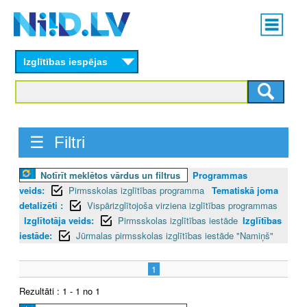
Skip
Main
to
menu
N
main
content
Izglītības iespējas
I
I
D
☰ Filtri
.
Notīrīt meklētos vārdus un filtrus
Programmas
L
veids:
Pirmsskolas izglītības programma
Tematiskā joma
V
detalizēti :
Vispārizglītojoša virziena izglītības programmas
Izglītotāja veids:
Pirmsskolas izglītības iestāde
Izglītības
iestāde:
Jūrmalas pirmsskolas izglītības iestāde "Namiņš"
1
Rezultāti : 1 - 1 no 1