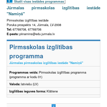
Skatīt visas iestādes programmas
Jūrmalas pirmsskolas izglītības iestāde
"Namiņš"
Pirmsskolas izglītības iestāde
Poruka prospekts 14, Jūrmala, LV-2008
Tel:
67769708, 67769706
E-pasts:
piinamins@edu.jurmala.lv
Pirmsskolas izglītības
programma
Jūrmalas pirmsskolas izglītības iestāde "Namiņš"
Programmas veids:
Pirmsskolas izglītības programma
(programma ar kodu 01)
Valoda:
latviešu (LV)
Izglītības ieguves forma:
Klātiene
1