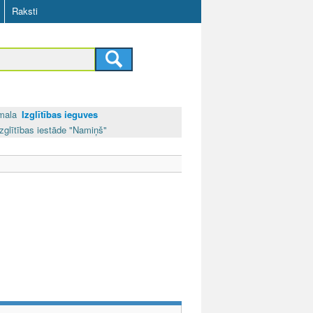
Raksti
mala
Izglītības ieguves
zglītības iestāde "Namiņš"