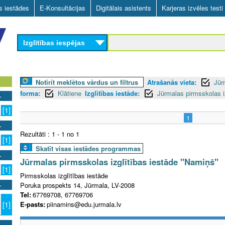
Skip
as iestādes
E-Konsultācijas
Digitālais asistents
Karjeras izvēles testi
to
main
Izglītības iespējas
content
Notīrīt meklētos vārdus un filtrus
Atrašanās vieta:
Jūr
forma:
Klātiene
Izglītības iestāde:
Jūrmalas pirmsskolas i
[1]
1
Rezultāti : 1 - 1 no 1
[1]
Skatīt visas iestādes programmas
Jūrmalas pirmsskolas izglītības iestāde "Namiņš"
[1]
Pirmsskolas izglītības iestāde
Poruka prospekts 14, Jūrmala, LV-2008
Tel:
67769708, 67769706
E-pasts:
piinamins@edu.jurmala.lv
[1]