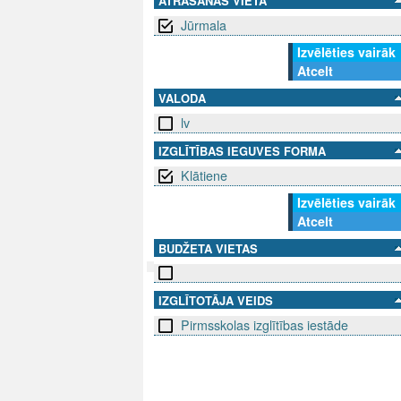
ATRAŠANĀS VIETA
Jūrmala
Izvēlēties vairāk
Atcelt
VALODA
lv
IZGLĪTĪBAS IEGUVES FORMA
Klātiene
Izvēlēties vairāk
Atcelt
BUDŽETA VIETAS
IZGLĪTOTĀJA VEIDS
SEKO MUMS
SAZINIE
Pirmsskolas izglītības iestāde
info@niid.l