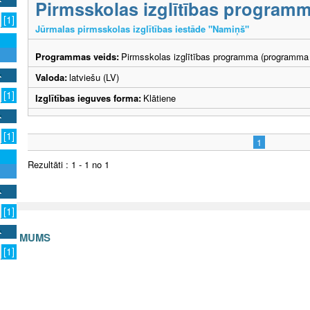
Pirmsskolas izglītības program
[1]
Jūrmalas pirmsskolas izglītības iestāde "Namiņš"
Programmas veids:
Pirmsskolas izglītības programma (programma 
Valoda:
latviešu (LV)
[1]
Izglītības ieguves forma:
Klātiene
[1]
1
Rezultāti : 1 - 1 no 1
[1]
S AR MUMS
[1]
v