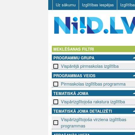
Uz sākumu
Izglītības iespējas
Izglītīb
N
I
MEKLĒŠANAS FILTRI
PROGRAMMU GRUPA
I
Vispārējā pirmsskolas izglītība
D
PROGRAMMAS VEIDS
Pirmsskolas izglītības programma
.
TEMATISKĀ JOMA
L
Vispārizglītojoša rakstura izglītība
V
TEMATISKĀ JOMA DETALIZĒTI
Vispārizglītojoša virziena izglītības
programmas