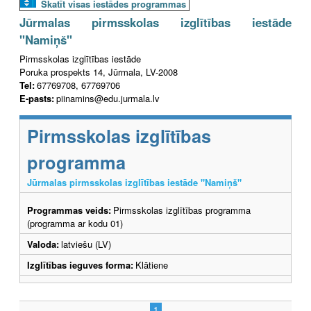
Skatīt visas iestādes programmas
Jūrmalas pirmsskolas izglītības iestāde
"Namiņš"
Pirmsskolas izglītības iestāde
Poruka prospekts 14, Jūrmala, LV-2008
Tel:
67769708, 67769706
E-pasts:
piinamins@edu.jurmala.lv
Pirmsskolas izglītības
programma
Jūrmalas pirmsskolas izglītības iestāde "Namiņš"
Programmas veids:
Pirmsskolas izglītības programma
(programma ar kodu 01)
Valoda:
latviešu (LV)
Izglītības ieguves forma:
Klātiene
1