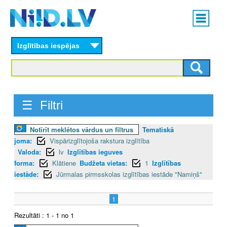
Skip
Main
to
menu
N
main
content
Izglītības iespējas
I
I
D
☰ Filtri
.
Notīrīt meklētos vārdus un filtrus
Tematiskā
L
joma:
Vispārizglītojoša rakstura izglītība
V
Valoda:
lv
Izglītības ieguves
forma:
Klātiene
Budžeta vietas:
1
Izglītības
iestāde:
Jūrmalas pirmsskolas izglītības iestāde "Namiņš"
1
Rezultāti : 1 - 1 no 1