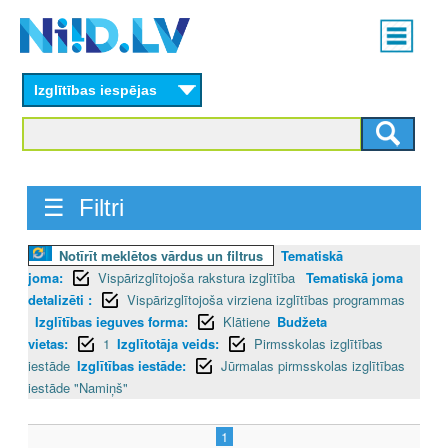
Skip
Main
to
menu
N
main
content
Izglītības iespējas
I
I
D
☰ Filtri
.
Notīrīt meklētos vārdus un filtrus
Tematiskā
L
joma:
Vispārizglītojoša rakstura izglītība
Tematiskā joma
V
detalizēti :
Vispārizglītojoša virziena izglītības programmas
Izglītības ieguves forma:
Klātiene
Budžeta
vietas:
1
Izglītotāja veids:
Pirmsskolas izglītības
iestāde
Izglītības iestāde:
Jūrmalas pirmsskolas izglītības
iestāde "Namiņš"
1