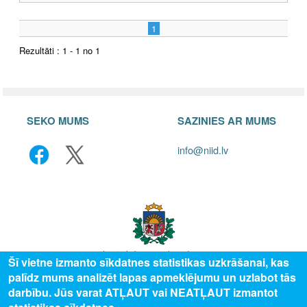
1
Rezultāti : 1 - 1 no 1
SEKO MUMS
SAZINIES AR MUMS
info@niid.lv
Šī vietne izmanto sīkdatnes statistikas uzkrāšanai, kas
palīdz mums analizēt lapas apmeklējumu un uzlabot tās
© 2025 Valsts izglītības attīstības aģentūra, publicētā satura visas tiesības
darbību. Jūs varat ATĻAUT vai NEATĻAUT izmantot
aizsargātas.