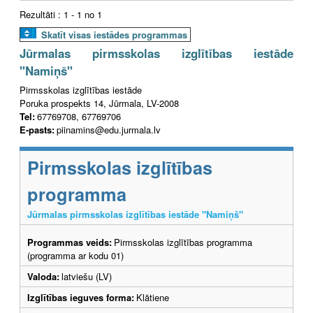
Rezultāti : 1 - 1 no 1
Skatīt visas iestādes programmas
Jūrmalas pirmsskolas izglītības iestāde
"Namiņš"
Pirmsskolas izglītības iestāde
Poruka prospekts 14, Jūrmala, LV-2008
Tel:
67769708, 67769706
E-pasts:
piinamins@edu.jurmala.lv
Pirmsskolas izglītības
programma
Jūrmalas pirmsskolas izglītības iestāde "Namiņš"
Programmas veids:
Pirmsskolas izglītības programma
(programma ar kodu 01)
Valoda:
latviešu (LV)
Izglītības ieguves forma:
Klātiene