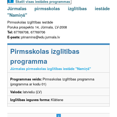
Skatīt visas iestādes programmas
Jūrmalas pirmsskolas izglītības iestāde
"Namiņš"
Pirmsskolas izglītības iestāde
Poruka prospekts 14, Jūrmala, LV-2008
Tel:
67769708, 67769706
E-pasts:
piinamins@edu.jurmala.lv
Pirmsskolas izglītības
programma
Jūrmalas pirmsskolas izglītības iestāde "Namiņš"
Programmas veids:
Pirmsskolas izglītības programma
(programma ar kodu 01)
Valoda:
latviešu (LV)
Izglītības ieguves forma:
Klātiene
1