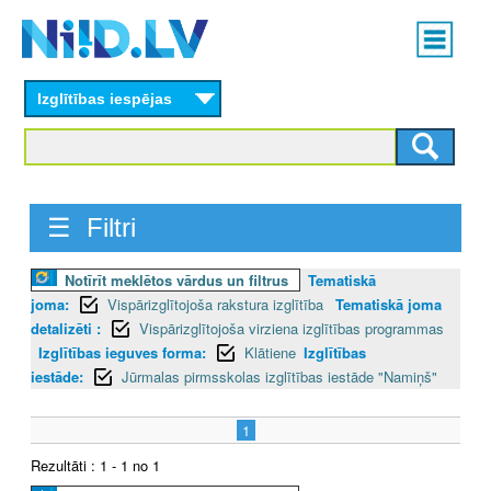
Skip
Main
to
menu
N
main
content
Izglītības iespējas
I
I
D
☰ Filtri
.
Notīrīt meklētos vārdus un filtrus
Tematiskā
L
joma:
Vispārizglītojoša rakstura izglītība
Tematiskā joma
V
detalizēti :
Vispārizglītojoša virziena izglītības programmas
Izglītības ieguves forma:
Klātiene
Izglītības
iestāde:
Jūrmalas pirmsskolas izglītības iestāde "Namiņš"
1
Rezultāti : 1 - 1 no 1