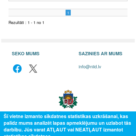
1
Rezultāti : 1 - 1 no 1
SEKO MUMS
SAZINIES AR MUMS
info@niid.lv
Šī vietne izmanto sīkdatnes statistikas uzkrāšanai, kas
palīdz mums analizēt lapas apmeklējumu un uzlabot tās
© 2025 Valsts izglītības attīstības aģentūra, publicētā satura visas tiesības
darbību. Jūs varat ATĻAUT vai NEATĻAUT izmantot
aizsargātas.