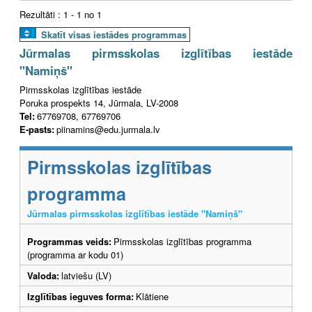
Rezultāti : 1 - 1 no 1
Skatīt visas iestādes programmas
Jūrmalas pirmsskolas izglītības iestāde
"Namiņš"
Pirmsskolas izglītības iestāde
Poruka prospekts 14, Jūrmala, LV-2008
Tel:
67769708, 67769706
E-pasts:
piinamins@edu.jurmala.lv
Pirmsskolas izglītības
programma
Jūrmalas pirmsskolas izglītības iestāde "Namiņš"
Programmas veids:
Pirmsskolas izglītības programma
(programma ar kodu 01)
Valoda:
latviešu (LV)
Izglītības ieguves forma:
Klātiene