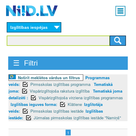
Skip
Main
to
menu
N
main
content
Izglītības iespējas
I
I
D
☰ Filtri
.
Notīrīt meklētos vārdus un filtrus
Programmas
L
veids:
Pirmsskolas izglītības programma
Tematiskā
V
joma:
Vispārizglītojoša rakstura izglītība
Tematiskā joma
detalizēti :
Vispārizglītojoša virziena izglītības programmas
Izglītības ieguves forma:
Klātiene
Izglītotāja
veids:
Pirmsskolas izglītības iestāde
Izglītības
iestāde:
Jūrmalas pirmsskolas izglītības iestāde "Namiņš"
1