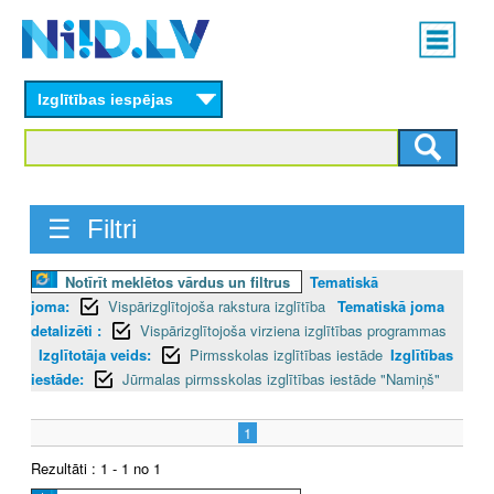
Skip
Main
to
menu
N
main
content
Izglītības iespējas
I
I
D
☰ Filtri
.
Notīrīt meklētos vārdus un filtrus
Tematiskā
L
joma:
Vispārizglītojoša rakstura izglītība
Tematiskā joma
V
detalizēti :
Vispārizglītojoša virziena izglītības programmas
Izglītotāja veids:
Pirmsskolas izglītības iestāde
Izglītības
iestāde:
Jūrmalas pirmsskolas izglītības iestāde "Namiņš"
1
Rezultāti : 1 - 1 no 1