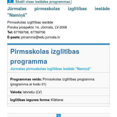
Skatīt visas iestādes programmas
Jūrmalas pirmsskolas izglītības iestāde
"Namiņš"
Pirmsskolas izglītības iestāde
Poruka prospekts 14, Jūrmala, LV-2008
Tel:
67769708, 67769706
E-pasts:
piinamins@edu.jurmala.lv
Pirmsskolas izglītības
programma
Jūrmalas pirmsskolas izglītības iestāde "Namiņš"
Programmas veids:
Pirmsskolas izglītības programma
(programma ar kodu 01)
Valoda:
latviešu (LV)
Izglītības ieguves forma:
Klātiene
1