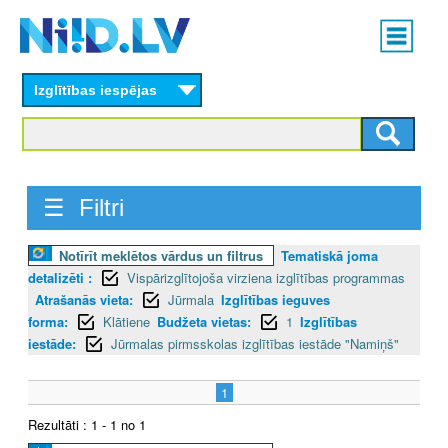
Skip
Main
to
menu
N
main
content
Izglītības iespējas
I
I
D
☰ Filtri
.
Notīrīt meklētos vārdus un filtrus
Tematiskā joma
L
detalizēti :
Vispārizglītojoša virziena izglītības programmas
V
Atrašanās vieta:
Jūrmala
Izglītības ieguves
forma:
Klātiene
Budžeta vietas:
1
Izglītības
iestāde:
Jūrmalas pirmsskolas izglītības iestāde "Namiņš"
1
Rezultāti : 1 - 1 no 1