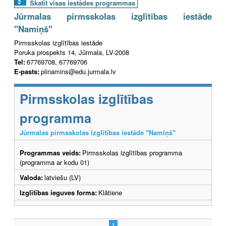
Skatīt visas iestādes programmas
Jūrmalas pirmsskolas izglītības iestāde
"Namiņš"
Pirmsskolas izglītības iestāde
Poruka prospekts 14, Jūrmala, LV-2008
Tel:
67769708, 67769706
E-pasts:
piinamins@edu.jurmala.lv
Pirmsskolas izglītības
programma
Jūrmalas pirmsskolas izglītības iestāde "Namiņš"
Programmas veids:
Pirmsskolas izglītības programma
(programma ar kodu 01)
Valoda:
latviešu (LV)
Izglītības ieguves forma:
Klātiene
1