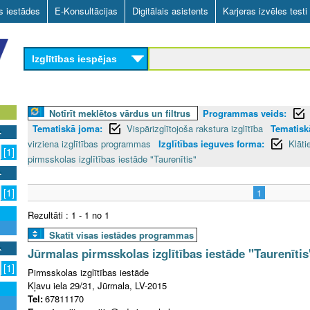
Skip
as iestādes
E-Konsultācijas
Digitālais asistents
Karjeras izvēles testi
to
main
Izglītības iespējas
content
Notīrīt meklētos vārdus un filtrus
Programmas veids:
Tematiskā joma:
Vispārizglītojoša rakstura izglītība
Tematiskā
virziena izglītības programmas
Izglītības ieguves forma:
Klāti
[1]
pirmsskolas izglītības iestāde "Taurenītis"
[1]
1
Rezultāti : 1 - 1 no 1
Skatīt visas iestādes programmas
Jūrmalas pirmsskolas izglītības iestāde "Taurenītis
[1]
Pirmsskolas izglītības iestāde
Kļavu iela 29/31, Jūrmala, LV-2015
Tel:
67811170