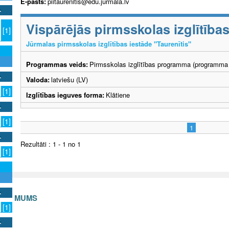
E-pasts:
piitaurenitis@edu.jurmala.lv
Vispārējās pirmsskolas izglītīb
[1]
Jūrmalas pirmsskolas izglītības iestāde "Taurenītis"
Programmas veids:
Pirmsskolas izglītības programma (programma 
Valoda:
latviešu (LV)
[1]
Izglītības ieguves forma:
Klātiene
[1]
1
Rezultāti : 1 - 1 no 1
[1]
S AR MUMS
[1]
v