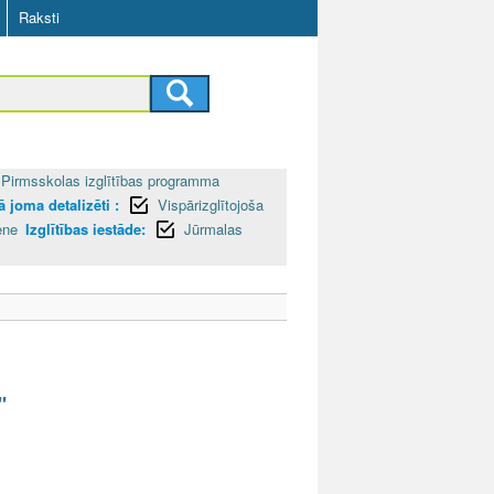
Raksti
Pirmsskolas izglītības programma
 joma detalizēti :
Vispārizglītojoša
ene
Izglītības iestāde:
Jūrmalas
"