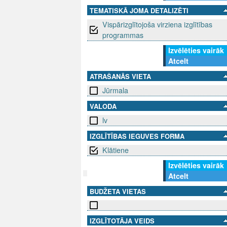
TEMATISKĀ JOMA DETALIZĒTI
Vispārizglītojoša virziena izglītības
programmas
Izvēlēties vairāk
Atcelt
ATRAŠANĀS VIETA
Jūrmala
VALODA
lv
IZGLĪTĪBAS IEGUVES FORMA
Klātiene
Izvēlēties vairāk
Atcelt
BUDŽETA VIETAS
SEKO MUMS
SAZINIE
info@niid.l
IZGLĪTOTĀJA VEIDS