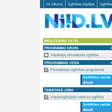
Uz sākumu
Izglītības iespējas
Izglītīb
N
I
MEKLĒŠANAS FILTRI
PROGRAMMU GRUPA
I
Vispārējā pirmsskolas izglītība
D
PROGRAMMAS VEIDS
Pirmsskolas izglītības programma
.
Izvēlēties vairāk
L
Atcelt
V
TEMATISKĀ JOMA
Vispārizglītojoša rakstura izglītība
Izvēlēties vairāk
Atcelt