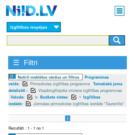
Skip
Main
to
menu
N
main
content
Izglītības iespējas
I
I
D
☰ Filtri
.
Notīrīt meklētos vārdus un filtrus
Programmas
L
veids:
Pirmsskolas izglītības programma
Tematiskā joma
V
detalizēti :
Vispārizglītojoša virziena izglītības programmas
Valoda:
lv
Budžeta vietas:
1
Izglītības
iestāde:
Jūrmalas pirmsskolas izglītības iestāde "Taurenītis"
1
Rezultāti : 1 - 1 no 1